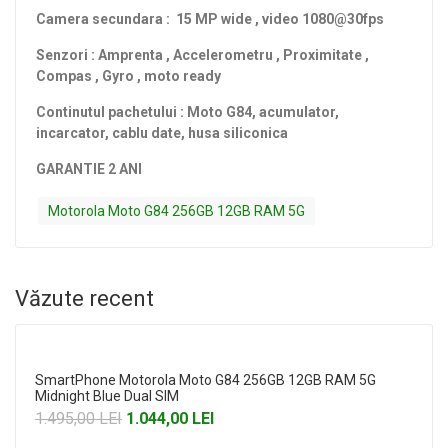
Camera secundara : 15 MP wide , video 1080@30fps
Senzori : Amprenta , Accelerometru , Proximitate ,
Compas , Gyro , moto ready
Continutul pachetului : Moto G84, acumulator,
incarcator, cablu date, husa siliconica
GARANTIE 2 ANI
Motorola Moto G84 256GB 12GB RAM 5G
Văzute recent
-30%
SmartPhone Motorola Moto G84 256GB 12GB RAM 5G
Midnight Blue Dual SIM
1.495,00 LEI
1.044,00 LEI