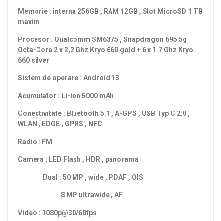
Memorie : interna 256GB , RAM 12GB , Slot MicroSD 1 TB
maxim
Procesor : Qualcomm SM6375 , Snapdragon 695 5g
Octa-Core 2 x 2,2 Ghz Kryo 660 gold + 6 x 1.7 Ghz Kryo
660 silver
Sistem de operare : Android 13
Acumulator : Li-ion 5000 mAh
Conectivitate : Bluetooth 5.1 , A-GPS , USB Typ C 2.0 ,
WLAN , EDGE , GPRS , NFC
Radio : FM
Camera : LED Flash , HDR , panorama
Dual : 50
MP , wide , PDAF , OIS
8 MP ultrawide , AF
Video : 1080p@30/60fps