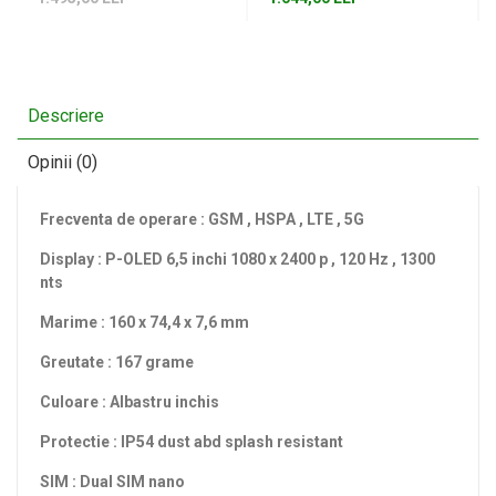
Descriere
Opinii (0)
Frecventa de operare : GSM , HSPA , LTE , 5G
Display : P-OLED 6,5 inchi 1080 x 2400 p , 120 Hz , 1300
nts
Marime : 160 x 74,4 x 7,6 mm
Greutate : 167 grame
Culoare : Albastru inchis
Protectie : IP54 dust abd splash resistant
SIM : Dual SIM nano