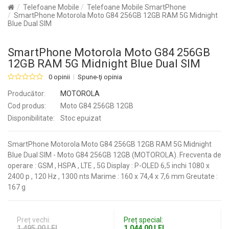
Telefoane Mobile
Telefoane Mobile SmartPhone
SmartPhone Motorola Moto G84 256GB 12GB RAM 5G Midnight
Blue Dual SIM
SmartPhone Motorola Moto G84 256GB
12GB RAM 5G Midnight Blue Dual SIM
0 opinii
Spune-ţi opinia
Producător:
MOTOROLA
Cod produs:
Moto G84 256GB 12GB
Disponibilitate:
Stoc epuizat
SmartPhone Motorola Moto G84 256GB 12GB RAM 5G Midnight
Blue Dual SIM - Moto G84 256GB 12GB (MOTOROLA). Frecventa de
operare : GSM , HSPA , LTE , 5G Display : P-OLED 6,5 inchi 1080 x
2400 p , 120 Hz , 1300 nts Marime : 160 x 74,4 x 7,6 mm Greutate :
167 g
Preț vechi:
Preț special:
1.495,00 LEI
1.044,00 LEI