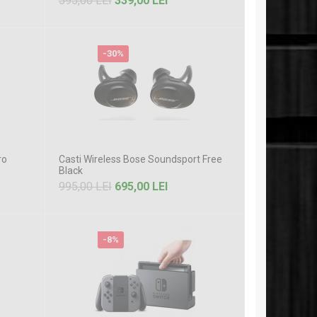
595,00 LEI
339,00 LEI
-30%
ro
Casti Wireless Bose Soundsport Free
Black
995,00 LEI
695,00 LEI
-8%