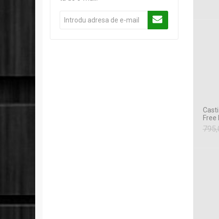
Casti
Free
795,