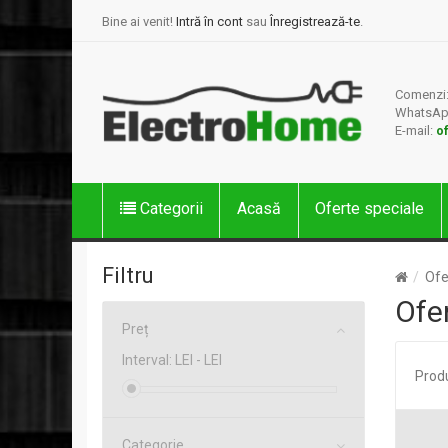
Bine ai venit!
Intră în cont
sau
Înregistrează-te
.
Comenzi
WhatsAp
E-mail:
o
Categorii
Acasă
Oferte speciale
Filtru
Ofe
Ofe
Preț
Interval:
LEI -
LEI
Prod
Categorie