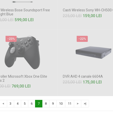
 Wireless Bose Soundsport Free
Casti Wireless Sony WH-CH500
ght Blue
225,00 LEI
159,00 LEI
5,00 LEI
599,00 LEI
-23%
-22%
oller Microsoft Xbox One Elite
DVR AHD 4 canale 6604A
s 2
225,00 LEI
175,00 LEI
00 LEI
769,00 LEI
<
3
4
5
6
7
8
9
10
11
>
>|