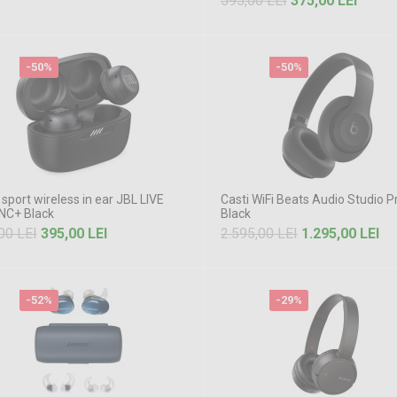
595,00 LEI
375,00 LEI
-50%
-50%
 sport wireless in ear JBL LIVE
Casti WiFi Beats Audio Studio P
 NC+ Black
Black
00 LEI
395,00 LEI
2.595,00 LEI
1.295,00 LEI
-52%
-29%