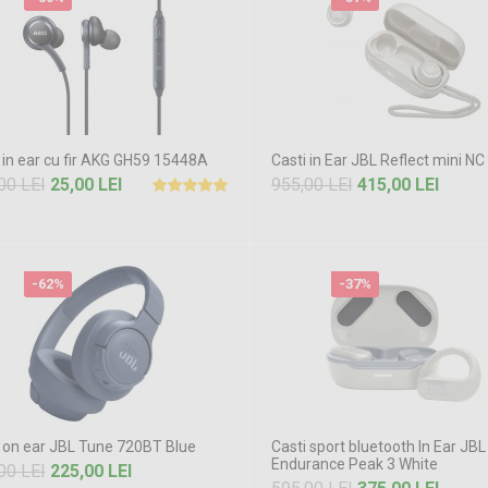
 in ear cu fir AKG GH59 15448A
Casti in Ear JBL Reflect mini NC
00 LEI
25,00 LEI
955,00 LEI
415,00 LEI
-62%
-37%
 on ear JBL Tune 720BT Blue
Casti sport bluetooth In Ear JBL
Endurance Peak 3 White
00 LEI
225,00 LEI