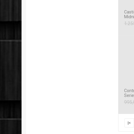
Casti
Midni
1.25
Contr
Serie
995,
|<