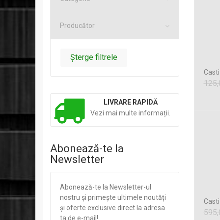
Producător
Șterge filtrele
Casti
125,
LIVRARE RAPIDĂ
Vezi mai multe informații.
Abonează-te la
Newsletter
Abonează-te la Newsletter-ul
nostru și primește ultimele noutăți
Casti
și oferte exclusive direct la adresa
595,
ta de e-mail!