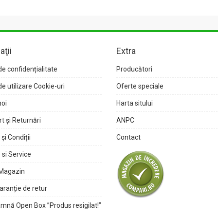
aţii
Extra
de confidențialitate
Producători
de utilizare Cookie-uri
Oferte speciale
noi
Harta sitului
t și Returnări
ANPC
și Condiții
Contact
 si Service
Magazin
garanție de retur
mnă Open Box ”Produs resigilat!”