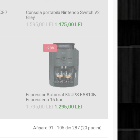
 CE7
Consola portabila Nintendo Switch V2
Grey
1.595,00 LEI
1.475,00 LEI
-28%
Espressor Automat KRUPS EA810B
Espresseria 15 bar
1.795,00 LEI
1.295,00 LEI
Afişare 91 - 105 din 287 (20 pagini)