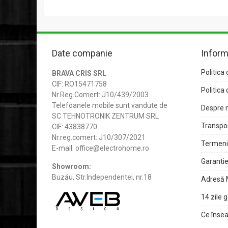
Date companie
Inform
Politica 
BRAVA CRIS SRL
CIF: RO15471758
Politica 
Nr.Reg.Comert: J10/439/2003
Telefoanele mobile sunt vandute de
Despre 
SC TEHNOTRONIK ZENTRUM SRL
Transpor
CIF: 43838770
Nr.reg.comert: J10/307/2021
Termeni 
E-mail: office@electrohome.ro
Garantie
Showroom:
Buzău, Str.Independentei, nr.18
Adresă 
14 zile 
Ce însea