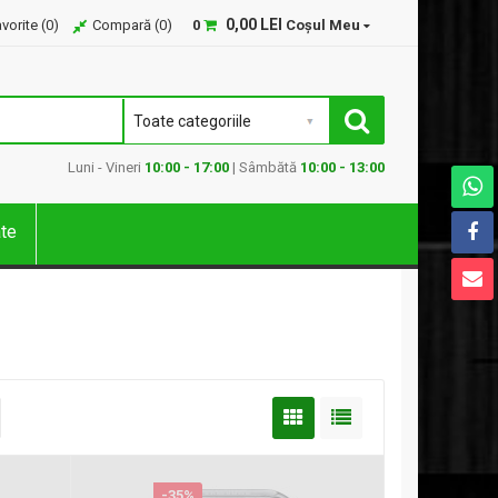
0,00 LEI
vorite (
0
)
Compară (
0
)
0
Coșul Meu
Luni - Vineri
10:00 - 17:00
| Sâmbătă
10:00 - 13:00
ate
-35%