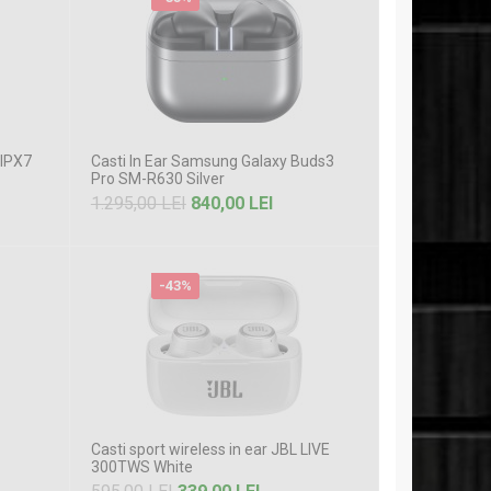
 IPX7
Casti In Ear Samsung Galaxy Buds3
Pro SM-R630 Silver
1.295,00 LEI
840,00 LEI
-43%
Casti sport wireless in ear JBL LIVE
300TWS White