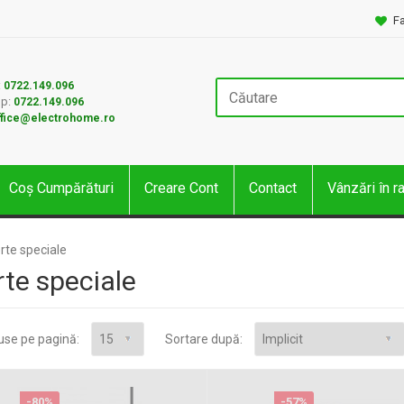
Fa
:
0722.149.096
p:
0722.149.096
ffice@electrohome.ro
Coș Cumpărături
Creare Cont
Contact
Vânzări în r
rte speciale
rte speciale
use pe pagină:
Sortare după:
-80%
-57%