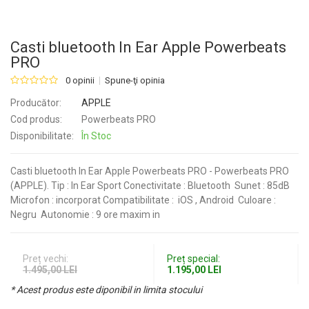
Casti bluetooth In Ear Apple Powerbeats
PRO
0 opinii
Spune-ţi opinia
Producător:
APPLE
Cod produs:
Powerbeats PRO
Disponibilitate:
În Stoc
Casti bluetooth In Ear Apple Powerbeats PRO - Powerbeats PRO
(APPLE). Tip : In Ear Sport Conectivitate : Bluetooth Sunet : 85dB
Microfon : incorporat Compatibilitate : iOS , Android Culoare :
Negru Autonomie : 9 ore maxim in
Preț vechi:
Preț special:
1.495,00 LEI
1.195,00 LEI
* Acest produs este diponibil in limita stocului