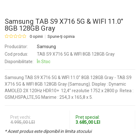
Samsung TAB S9 X716 5G & WIFI 11.0"
8GB 128GB Gray
0 opinii
Spune-ţi opinia
Producător:
Samsung
Cod produs:
TAB S9 X716 5G & WIFI 8GB 128GB Gray
Disponibilitate:
În Stoc
Samsung TAB S9 X716 5G & WIFI 11.0" 8GB 128GB Gray - TAB S9
X716 5G & WIFI 8GB 128GB Gray (Samsung). Display : Dynamic
AMOLED 2X 120Hz HDR10+ 12,4” rezolutie 1752 x 2800 p Retea :
GSM,HSPA,LTE,5G Marime : 254,3 x 165,8 x 5.
Preț vechi:
Preț special:
4.995,00 LEI
3.685,00 LEI
* Acest produs este diponibil in limita stocului