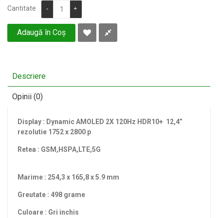
Cantitate
-
+
Adaugă în Coş
Descriere
Opinii (0)
Display : Dynamic AMOLED 2X 120Hz HDR10+ 12,4”
rezolutie 1752 x 2800 p
Retea : GSM,HSPA,LTE,5G
Marime : 254,3 x 165,8 x 5.9 mm
Greutate : 498 grame
Culoare : Gri inchis