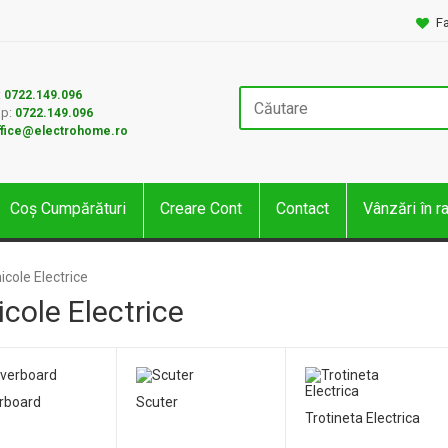
Fa
:
0722.149.096
p:
0722.149.096
ffice@electrohome.ro
Coș Cumpărături
Creare Cont
Contact
Vânzări în r
icole Electrice
cole Electrice
rboard
Scuter
Trotineta Electrica