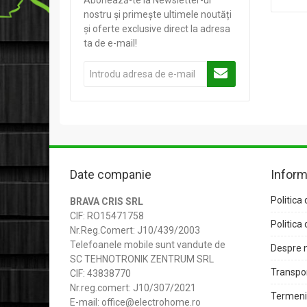
Abonează-te la Newsletter-ul
nostru și primește ultimele noutăți
și oferte exclusive direct la adresa
ta de e-mail!
Date companie
Inform
Politica 
BRAVA CRIS SRL
CIF: RO15471758
Politica 
Nr.Reg.Comert: J10/439/2003
Telefoanele mobile sunt vandute de
Despre 
SC TEHNOTRONIK ZENTRUM SRL
Transpor
CIF: 43838770
Nr.reg.comert: J10/307/2021
Termeni 
E-mail: office@electrohome.ro