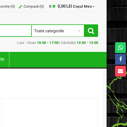
0,00 LEI
vorite (
0
)
Compară (
0
)
0
Coșul Meu
Luni - Vineri
10:00 - 17:00
| Sâmbătă
10:00 - 13:00
ate