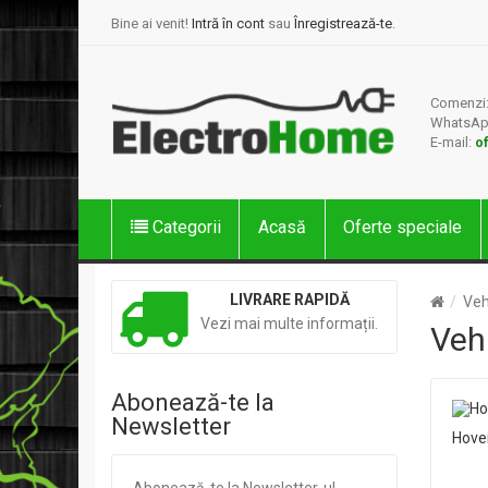
Bine ai venit!
Intră în cont
sau
Înregistrează-te
.
Comenzi
WhatsAp
E-mail:
o
Categorii
Acasă
Oferte speciale
LIVRARE RAPIDĂ
Veh
Vezi mai multe informații.
Vehi
Abonează-te la
Newsletter
Hove