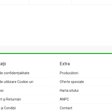
aţii
Extra
de confidențialitate
Producători
de utilizare Cookie-uri
Oferte speciale
noi
Harta sitului
t și Returnări
ANPC
și Condiții
Contact